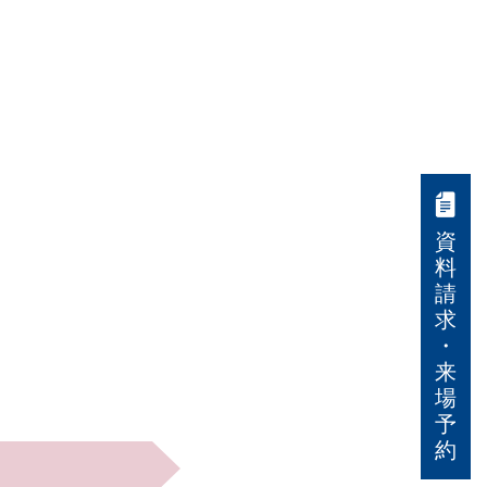
資
料
請
求
・
来
場
予
約