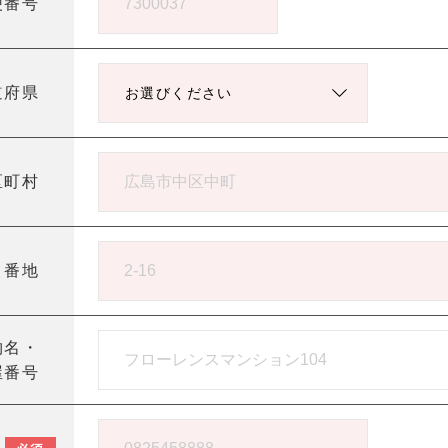
便番号
道府県
区町村
目番地
物名・
屋番号