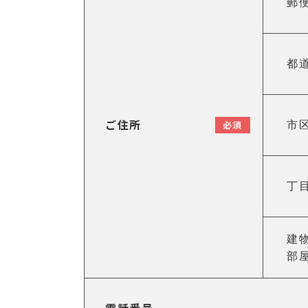
郵
都
ご住所
必須
市
丁
建
部