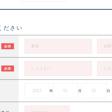
ください
必須
必須
年
月
日